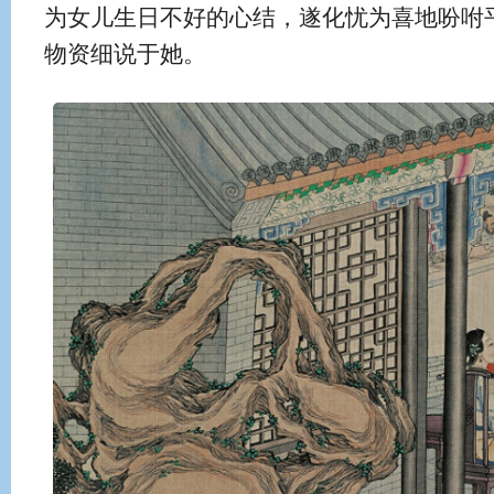
为女儿生日不好的心结，遂化忧为喜地吩咐
物资细说于她。