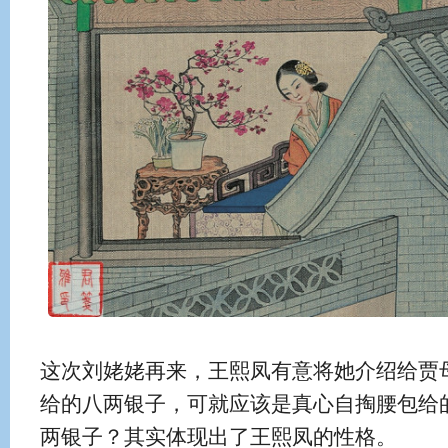
这次刘姥姥再来，王熙凤有意将她介绍给贾
给的八两银子，可就应该是真心自掏腰包给的
两银子？其实体现出了王熙凤的性格。