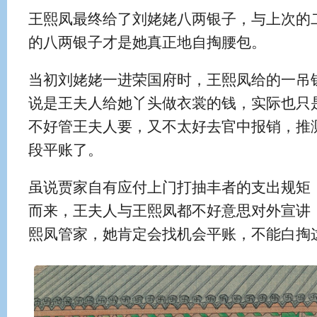
王熙凤最终给了刘姥姥八两银子，与上次的
的八两银子才是她真正地自掏腰包。
当初刘姥姥一进荣国府时，王熙凤给的一吊
说是王夫人给她丫头做衣裳的钱，实际也只
不好管王夫人要，又不太好去官中报销，推
段平账了。
虽说贾家自有应付上门打抽丰者的支出规矩
而来，王夫人与王熙凤都不好意思对外宣讲
熙凤管家，她肯定会找机会平账，不能白掏