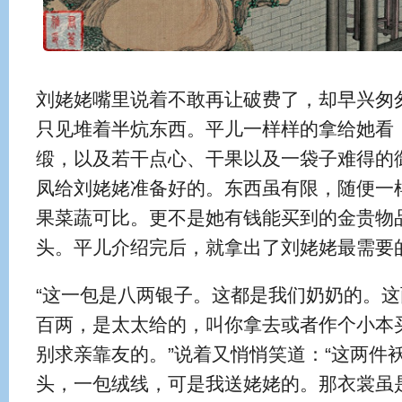
刘姥姥嘴里说着不敢再让破费了，却早兴匆
只见堆着半炕东西。平儿一样样的拿给她看
缎，以及若干点心、干果以及一袋子难得的
凤给刘姥姥准备好的。东西虽有限，随便一
果菜蔬可比。更不是她有钱能买到的金贵物
头。平儿介绍完后，就拿出了刘姥姥最需要
“这一包是八两银子。这都是我们奶奶的。
百两，是太太给的，叫你拿去或者作个小本
别求亲靠友的。”说着又悄悄笑道：“这两件
头，一包绒线，可是我送姥姥的。那衣裳虽